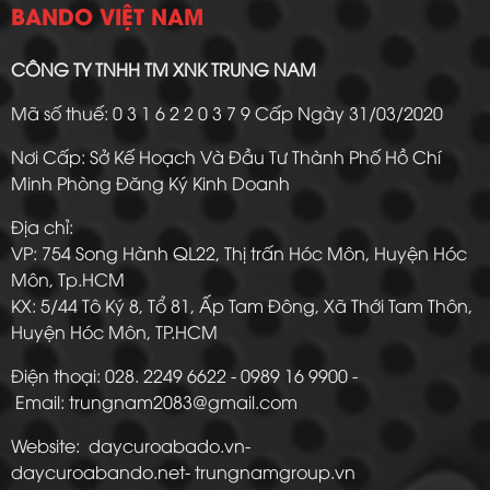
BANDO VIỆT NAM
CÔNG TY TNHH TM XNK TRUNG NAM
Mã số thuế: 0 3 1 6 2 2 0 3 7 9 Cấp Ngày 31/03/2020
Nơi Cấp: Sở Kế Hoạch Và Đầu Tư Thành Phố Hồ Chí
Minh Phòng Đăng Ký Kinh Doanh
Địa chỉ:
VP: 754 Song Hành QL22, Thị trấn Hóc Môn, Huyện Hóc
Môn, Tp.HCM
KX: 5/44 Tô Ký 8, Tổ 81, Ấp Tam Đông, Xã Thới Tam Thôn,
Huyện Hóc Môn, TP.HCM
Điện thoại: 028. 2249 6622 - 0989 16 9900 -
Email: trungnam2083@gmail.com
Website: daycuroabado.vn-
daycuroabando.net- trungnamgroup.vn