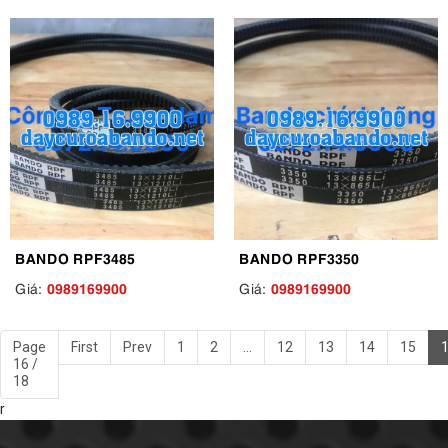
BANDO RPF3485
BANDO RPF3350
0989169900
0989169900
Giá:
Giá:
Page
First
Prev
1
2
...
12
13
14
15
16 /
18
r