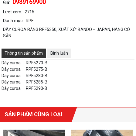
0989169900
Giá:
Lượt xem:
2715
Danh mục:
RPF
DÂY CUROA RĂNG RPF5350, XUẤT XỨ: BANDO – JAPAN, HÀNG CÓ
SẴN.
Thông tin sản phẩm
Bình luận
Dây curoa
RPF5270-B
Dây curoa
RPF5275-B
Dây curoa
RPF5280-B
Dây curoa
RPF5285-B
Dây curoa
RPF5290-B
SẢN PHẨM CÙNG LOẠI