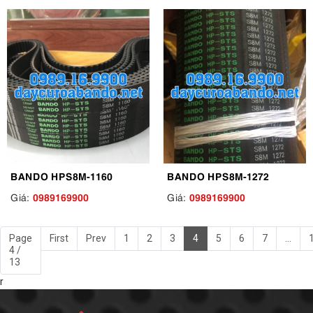
BANDO HPS8M-1160
BANDO HPS8M-1272
0989169900
0989169900
Giá:
Giá:
Page
First
Prev
1
2
3
4
5
6
7
...
4 /
13
r