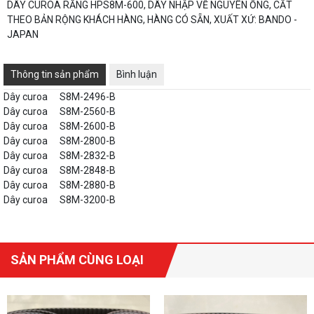
DÂY CUROA RĂNG HPS8M-600, DÂY NHẬP VỀ NGUYÊN ỐNG, CẮT
THEO BẢN RỘNG KHÁCH HÀNG, HÀNG CÓ SẴN, XUẤT XỨ: BANDO -
JAPAN
Thông tin sản phẩm
Bình luận
Dây curoa
S8M-2496-B
Dây curoa
S8M-2560-B
Dây curoa
S8M-2600-B
Dây curoa
S8M-2800-B
Dây curoa
S8M-2832-B
Dây curoa
S8M-2848-B
Dây curoa
S8M-2880-B
Dây curoa
S8M-3200-B
SẢN PHẨM CÙNG LOẠI