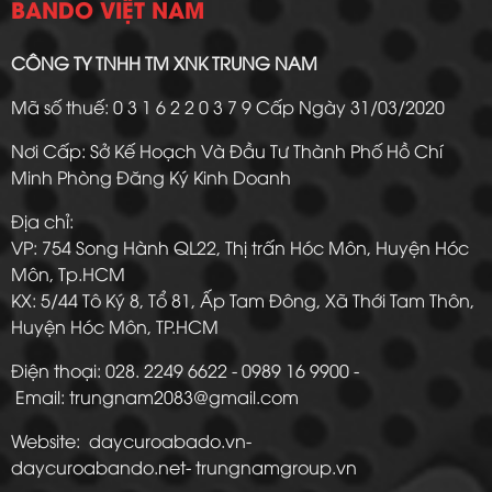
BANDO VIỆT NAM
CÔNG TY TNHH TM XNK TRUNG NAM
Mã số thuế: 0 3 1 6 2 2 0 3 7 9 Cấp Ngày 31/03/2020
Nơi Cấp: Sở Kế Hoạch Và Đầu Tư Thành Phố Hồ Chí
Minh Phòng Đăng Ký Kinh Doanh
Địa chỉ:
VP: 754 Song Hành QL22, Thị trấn Hóc Môn, Huyện Hóc
Môn, Tp.HCM
KX: 5/44 Tô Ký 8, Tổ 81, Ấp Tam Đông, Xã Thới Tam Thôn,
Huyện Hóc Môn, TP.HCM
Điện thoại: 028. 2249 6622 - 0989 16 9900 -
Email: trungnam2083@gmail.com
Website: daycuroabado.vn-
daycuroabando.net- trungnamgroup.vn