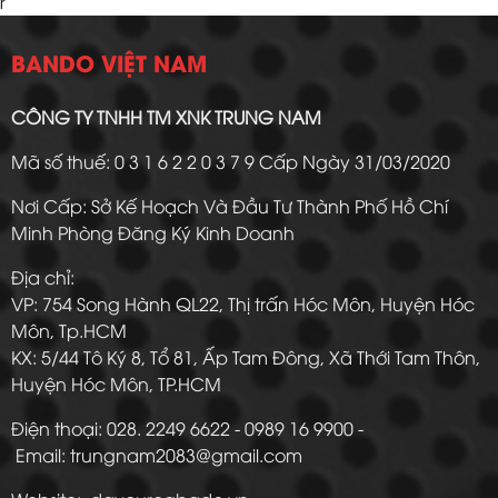
r
BANDO VIỆT NAM
CÔNG TY TNHH TM XNK TRUNG NAM
Mã số thuế: 0 3 1 6 2 2 0 3 7 9 Cấp Ngày 31/03/2020
Nơi Cấp: Sở Kế Hoạch Và Đầu Tư Thành Phố Hồ Chí
Minh Phòng Đăng Ký Kinh Doanh
Địa chỉ:
VP: 754 Song Hành QL22, Thị trấn Hóc Môn, Huyện Hóc
Môn, Tp.HCM
KX: 5/44 Tô Ký 8, Tổ 81, Ấp Tam Đông, Xã Thới Tam Thôn,
Huyện Hóc Môn, TP.HCM
Điện thoại: 028. 2249 6622 - 0989 16 9900 -
Email: trungnam2083@gmail.com