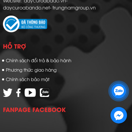
Website: daycuroabado.vn-
daycuroabando.net- trungnamgroup.vn
HỖ TRỢ
Chính sách đổi trả & bảo hành
Phương thức giao hàng
Chính sách bảo mật
Zalo 1: 0989 16 9900
Zalo 2: 0972 14 9900
FANPAGE FACEBOOK