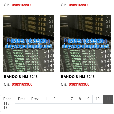
0989169900
0989169900
Giá:
Giá:
BANDO S14M-3248
BANDO S14M-3248
0989169900
0989169900
Giá:
Giá:
Page
First
Prev
1
2
...
7
8
9
10
11
11 /
13