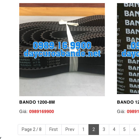
BANDO 1200-8M
BANDO 12
0989169900
0989
Giá:
Giá:
Page 2 / 8
First
Prev
1
2
3
4
5
6
r