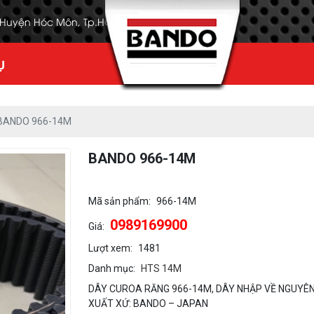
, Huyện Hóc Môn, Tp.HCM
Ụ
BANDO 966-14M
BANDO 966-14M
Mã sản phẩm:
966-14M
0989169900
Giá:
Lượt xem:
1481
Danh mục:
HTS 14M
DÂY CUROA RĂNG 966-14M, DÂY NHẬP VỀ NGUYÊN
XUẤT XỨ: BANDO – JAPAN