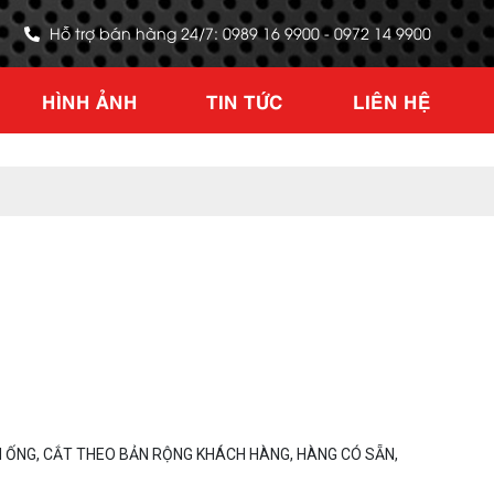
Hỗ trợ bán hàng 24/7: 0989 16 9900 - 0972 14 9900
HÌNH ẢNH
TIN TỨC
LIÊN HỆ
 ỐNG, CẮT THEO BẢN RỘNG KHÁCH HÀNG, HÀNG CÓ SẴN,