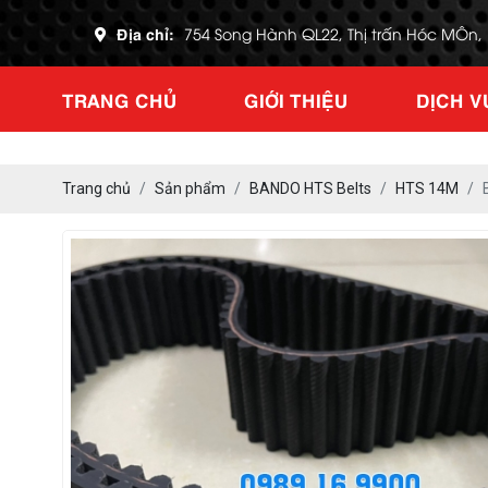
Địa chỉ:
754 Song Hành QL22, Thị trấn Hóc MÔn
TRANG CHỦ
GIỚI THIỆU
DỊCH V
Trang chủ
Sản phẩm
BANDO HTS Belts
HTS 14M