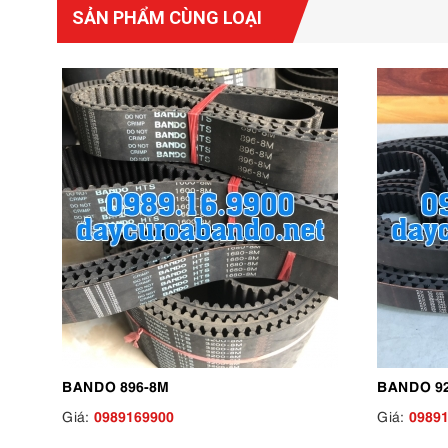
SẢN PHẨM CÙNG LOẠI
BANDO 896-8M
BANDO 9
0989169900
0989
Giá:
Giá: