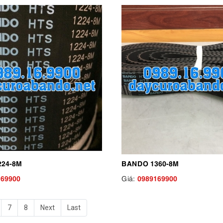
24-8M
BANDO 1360-8M
169900
0989169900
Giá:
7
8
Next
Last