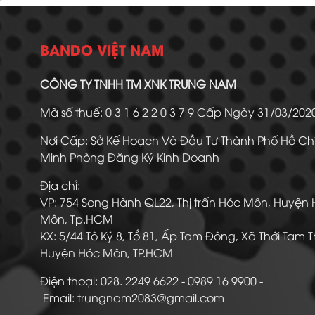
BANDO VIỆT NAM
CÔNG TY TNHH TM XNK TRUNG NAM
Mã số thuế: 0 3 1 6 2 2 0 3 7 9 Cấp Ngày 31/03/20
Nơi Cấp: Sở Kế Hoạch Và Đầu Tư Thành Phố Hồ Ch
Minh Phòng Đăng Ký Kinh Doanh
Địa chỉ:
VP: 754 Song Hành QL22, Thị trấn Hóc Môn, Huyện
Môn, Tp.HCM
KX: 5/44 Tô Ký 8, Tổ 81, Ấp Tam Đông, Xã Thới Tam 
Huyện Hóc Môn, TP.HCM
Điện thoại: 028. 2249 6622 - 0989 16 9900
Email: trungnam2083@gmail.com