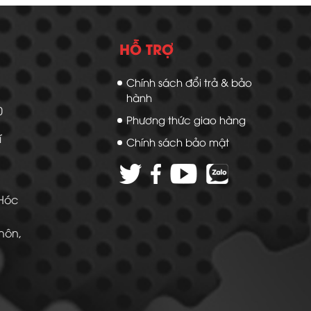
HỖ TRỢ
Chính sách đổi trả & bảo
hành
20
Phương thức giao hàng
í
Chính sách bảo mật
 Hóc
Thôn,
 -