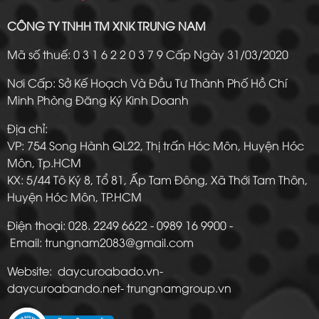
CÔNG TY TNHH TM XNK TRUNG NAM
Mã số thuế: 0 3 1 6 2 2 0 3 7 9 Cấp Ngày 31/03/2020
Nơi Cấp: Sở Kế Hoạch Và Đầu Tư Thành Phố Hồ Chí
Minh Phòng Đăng Ký Kinh Doanh
Địa chỉ:
VP: 754 Song Hành QL22, Thị trấn Hóc Môn, Huyện Hóc
Môn, Tp.HCM
KX: 5/44 Tô Ký 8, Tổ 81, Ấp Tam Đông, Xã Thới Tam Thôn,
Huyện Hóc Môn, TP.HCM
Điện thoại: 028. 2249 6622 - 0989 16 9900 -
Email: trungnam2083@gmail.com
Website: daycuroabado.vn-
daycuroabando.net- trungnamgroup.vn