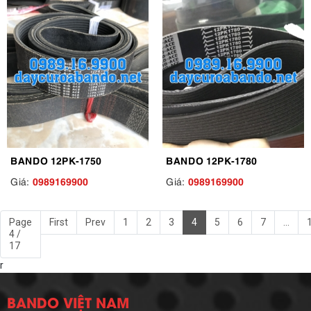
BANDO 12PK-1750
BANDO 12PK-1780
0989169900
0989169900
Giá:
Giá:
Page
First
Prev
1
2
3
4
5
6
7
...
4 /
17
r
BANDO VIỆT NAM