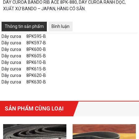
DÂY CUROA BANDO RIB ACE 8PK-880, DÂY CUROA RÃNH DỌC,
XUẤT XỨ BANDO – JAPAN, HÀNG CÓ SẴN.
Thông tin sản phẩm
Bình luận
Dây curoa
8PK595-B
Dây curoa
8PK597-B
Dây curoa
8PK600-B
Dây curoa
8PK605-B
Dây curoa
8PK610-B
Dây curoa
8PK615-B
Dây curoa
8PK620-B
Dây curoa
8PK630-B
SẢN PHẨM CÙNG LOẠI