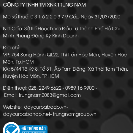
CÔNG TY TNHH TM XNK TRUNG NAM
Mã số thuế: 0 3 1 6 2 2 0 3 7 9 Cấp Ngày 31/03/2020
Nơi Cấp: Sở Kế Hoạch Và Đầu Tư Thành Phố Hồ Chí
Minh Phòng Đăng Ký Kinh Doanh
Địa chỉ:
VP: 754 Song Hành QL22, Thị trấn Hóc Môn, Huyện Hóc
Môn, Tp.HCM
KX: 5/44 Tô Ký 8, Tổ 81, Ấp Tam Đông, Xã Thới Tam Thôn,
Huyện Hóc Môn, TP.HCM
Điện thoại: 028. 2249 6622 - 0989 16 9900 -
Email: trungnam2083@gmail.com
Website: daycuroabado.vn-
daycuroabando.net- trungnamgroup.vn