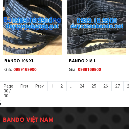
BANDO 106-XL
BANDO 218-L
0989169900
0989169900
Giá:
Giá:
Page
First
Prev
1
2
...
24
25
26
27
30 /
30
r
BANDO VIỆT NAM