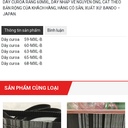
DÂY CUROA RĂNG 60MXL, DÂY NHẬP VỀ NGUYÊN ỐNG, CẮT THEO
BẢN RỘNG CỦA KHÁCH HÀNG, HÀNG CÓ SẴN, XUẤT XỨ: BANDO –
JAPAN.
Thông tin sản phẩm
Bình luận
Dây curoa
59-MXL-B
Dây curoa
60-MXL-B
Dây curoa
63-MXL-B
Dây curoa
65-MXL-B
Dây curoa
68-MXL-B
SẢN PHẨM CÙNG LOẠI