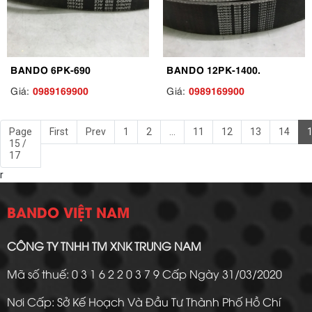
BANDO 6PK-690
BANDO 12PK-1400.
0989169900
0989169900
Giá:
Giá:
Page
First
Prev
1
2
...
11
12
13
14
15 /
17
r
BANDO VIỆT NAM
CÔNG TY TNHH TM XNK TRUNG NAM
Mã số thuế: 0 3 1 6 2 2 0 3 7 9 Cấp Ngày 31/03/2020
Nơi Cấp: Sở Kế Hoạch Và Đầu Tư Thành Phố Hồ Chí