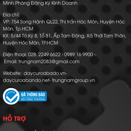
Minh Phòng Đăng Ký Kinh Doanh
Địa chỉ:
VP: 754 Song Hành QL22, Thị trấn Hóc Môn, Huyện Hóc
Môn, Tp.HCM
KX: 5/44 Tô Ký 8, Tổ 81, Ấp Tam Đông, Xã Thới Tam Thôn,
Huyện Hóc Môn, TP.HCM
Điện thoại: 028. 2249 6622 - 0989 16 9900 -
Email: trungnam2083@gmail.com
Website: daycuroabado.vn-
daycuroabando.net- trungnamgroup.vn
HỖ TRỢ