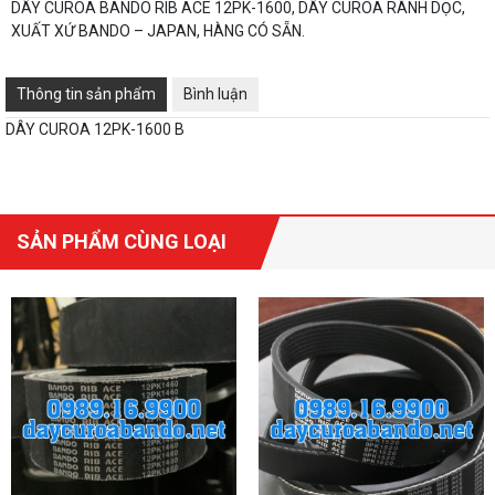
DÂY CUROA BANDO RIB ACE 12PK-1600, DÂY CUROA RÃNH DỌC,
XUẤT XỨ BANDO – JAPAN, HÀNG CÓ SẴN.
Thông tin sản phẩm
Bình luận
DÂY CUROA 12PK-1600 B
SẢN PHẨM CÙNG LOẠI