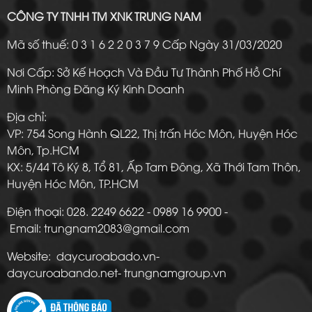
CÔNG TY TNHH TM XNK TRUNG NAM
Mã số thuế: 0 3 1 6 2 2 0 3 7 9 Cấp Ngày 31/03/2020
Nơi Cấp: Sở Kế Hoạch Và Đầu Tư Thành Phố Hồ Chí
Minh Phòng Đăng Ký Kinh Doanh
Địa chỉ:
VP: 754 Song Hành QL22, Thị trấn Hóc Môn, Huyện Hóc
Môn, Tp.HCM
KX: 5/44 Tô Ký 8, Tổ 81, Ấp Tam Đông, Xã Thới Tam Thôn,
Huyện Hóc Môn, TP.HCM
Điện thoại: 028. 2249 6622 - 0989 16 9900 -
Email: trungnam2083@gmail.com
Website: daycuroabado.vn-
daycuroabando.net- trungnamgroup.vn