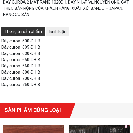
DÂY CUROA 2 MẶT RĂNG 1020DH, DÂY NHẬP VỀ NGUYÊN ỐNG, CẮT
THEO BẢN RỘNG CỦA KHÁCH HÀNG, XUẤT XỨ: BANDO – JAPAN,
HÀNG CÓ SẴN.
Thông tin sản phẩm
Bình luận
Dây curoa
600-DH-B
Dây curoa
605-DH-B
Dây curoa
630-DH-B
Dây curoa
650-DH-B
Dây curoa
660-DH-B
Dây curoa
680-DH-B
Dây curoa
700-DH-B
Dây curoa
750-DH-B
SẢN PHẨM CÙNG LOẠI