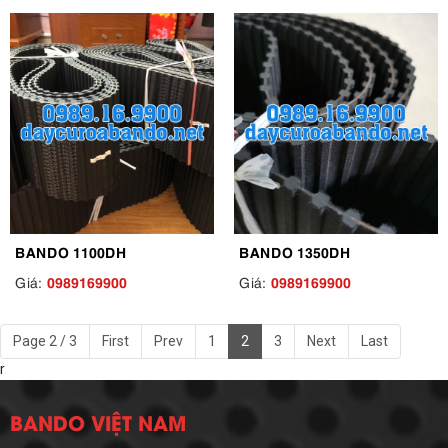
BANDO 1100DH
BANDO 1350DH
0989169900
0989169900
Giá:
Giá:
Page 2 / 3
First
Prev
1
2
3
Next
Last
r
BANDO VIỆT NAM