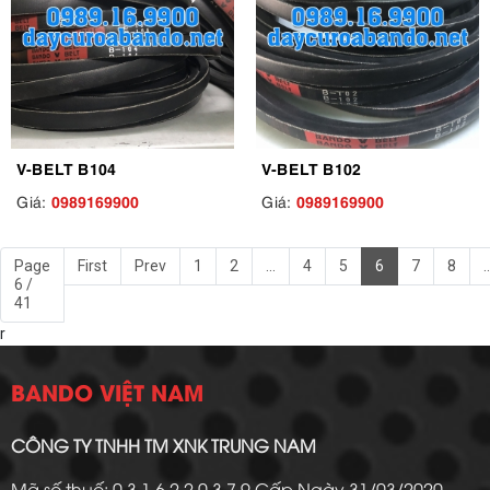
V-BELT B104
V-BELT B102
0989169900
0989169900
Giá:
Giá:
Page
First
Prev
1
2
...
4
5
6
7
8
..
6 /
41
r
BANDO VIỆT NAM
CÔNG TY TNHH TM XNK TRUNG NAM
Mã số thuế: 0 3 1 6 2 2 0 3 7 9 Cấp Ngày 31/03/2020