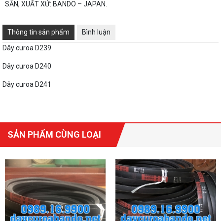
SẴN, XUẤT XỨ: BANDO – JAPAN.
Thông tin sản phẩm
Bình luận
Dây curoa D239
Dây curoa D240
Dây curoa D241
SẢN PHẨM CÙNG LOẠI