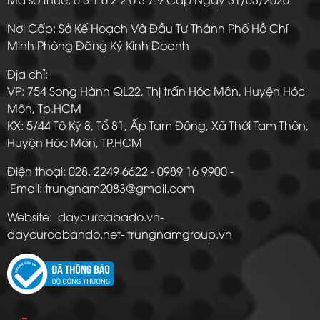
Nơi Cấp: Sở Kế Hoạch Và Đầu Tư Thành Phố Hồ Chí
Minh Phòng Đăng Ký Kinh Doanh
Địa chỉ:
VP: 754 Song Hành QL22, Thị trấn Hóc Môn, Huyện Hóc
Môn, Tp.HCM
KX: 5/44 Tô Ký 8, Tổ 81, Ấp Tam Đông, Xã Thới Tam Thôn,
Huyện Hóc Môn, TP.HCM
Điện thoại: 028. 2249 6622 - 0989 16 9900 -
Email: trungnam2083@gmail.com
Website: daycuroabado.vn-
daycuroabando.net- trungnamgroup.vn