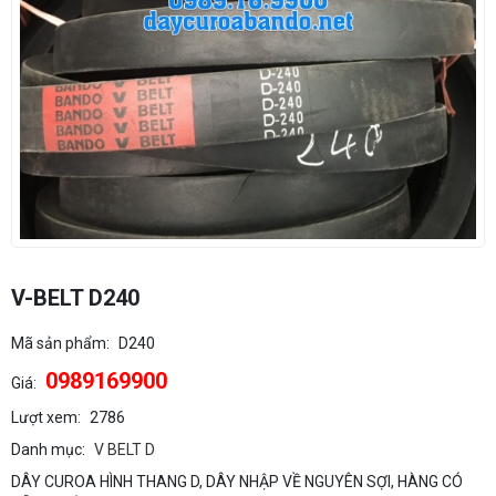
V-BELT D240
Mã sản phẩm:
D240
0989169900
Giá:
Lượt xem:
2786
Danh mục:
V BELT D
DÂY CUROA HÌNH THANG D, DÂY NHẬP VỀ NGUYÊN SỢI, HÀNG CÓ