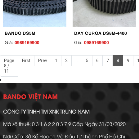
BANDO DS5M
DÂY CUROA DS8M-4400
0989169900
0989169900
Giá:
Giá:
Page
First
Prev
1
2
...
5
6
7
8
9
8 /
11
r
BANDO VIỆT NAM
CÔNG TY TNHH TM XNK TRUNG NAM
Mã số thuế: 0 3 1 6 2 2 0 3 7 9 Cấp Ngày 31/03/2020
Nơi Cấp: Sở Kế Hoạch Và Đầu Tư Thành Phố Hồ Chí