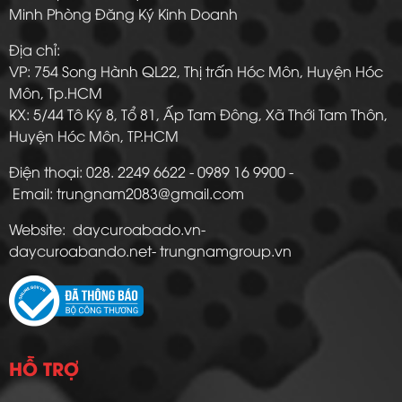
Minh Phòng Đăng Ký Kinh Doanh
Địa chỉ:
VP: 754 Song Hành QL22, Thị trấn Hóc Môn, Huyện Hóc
Môn, Tp.HCM
KX: 5/44 Tô Ký 8, Tổ 81, Ấp Tam Đông, Xã Thới Tam Thôn,
Huyện Hóc Môn, TP.HCM
Điện thoại: 028. 2249 6622 - 0989 16 9900 -
Email: trungnam2083@gmail.com
Website: daycuroabado.vn-
daycuroabando.net- trungnamgroup.vn
HỖ TRỢ