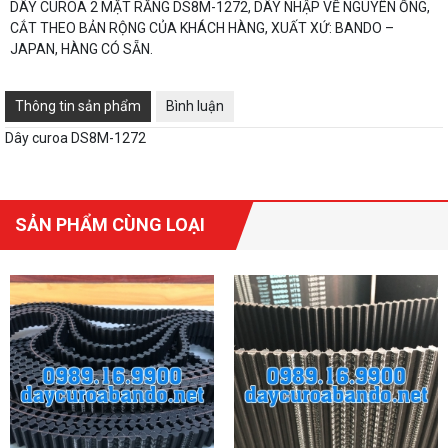
DÂY CUROA 2 MẶT RĂNG DS8M-1272, DÂY NHẬP VỀ NGUYÊN ỐNG,
CẮT THEO BẢN RỘNG CỦA KHÁCH HÀNG, XUẤT XỨ: BANDO –
JAPAN, HÀNG CÓ SẴN.
Thông tin sản phẩm
Bình luận
Dây curoa DS8M-1272
SẢN PHẨM CÙNG LOẠI