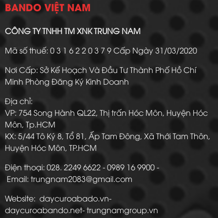
BANDO VIỆT NAM
CÔNG TY TNHH TM XNK TRUNG NAM
Mã số thuế: 0 3 1 6 2 2 0 3 7 9 Cấp Ngày 31/03/2020
Nơi Cấp: Sở Kế Hoạch Và Đầu Tư Thành Phố Hồ Chí
Minh Phòng Đăng Ký Kinh Doanh
Địa chỉ:
VP: 754 Song Hành QL22, Thị trấn Hóc Môn, Huyện Hóc
Môn, Tp.HCM
KX: 5/44 Tô Ký 8, Tổ 81, Ấp Tam Đông, Xã Thới Tam Thôn,
Huyện Hóc Môn, TP.HCM
Điện thoại: 028. 2249 6622 - 0989 16 9900 -
Email: trungnam2083@gmail.com
Website: daycuroabado.vn-
daycuroabando.net- trungnamgroup.vn