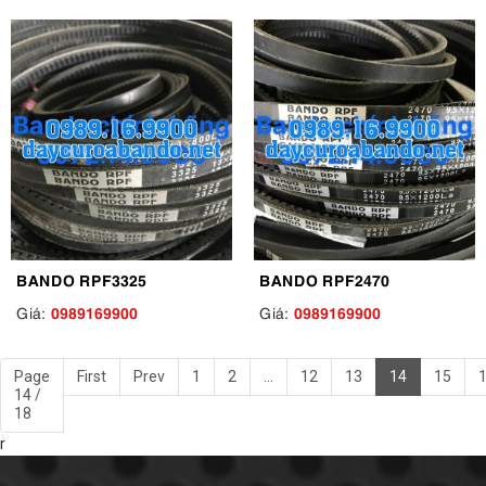
BANDO RPF3325
BANDO RPF2470
0989169900
0989169900
Giá:
Giá:
Page
First
Prev
1
2
...
12
13
14
15
14 /
18
r