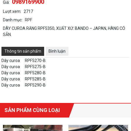
0989169900
Giá:
Lượt xem:
2717
Danh mục:
RPF
DÂY CUROA RĂNG RPF5350, XUẤT XỨ: BANDO – JAPAN, HÀNG CÓ
SẴN.
Thông tin sản phẩm
Bình luận
Dây curoa
RPF5270-B
Dây curoa
RPF5275-B
Dây curoa
RPF5280-B
Dây curoa
RPF5285-B
Dây curoa
RPF5290-B
SẢN PHẨM CÙNG LOẠI